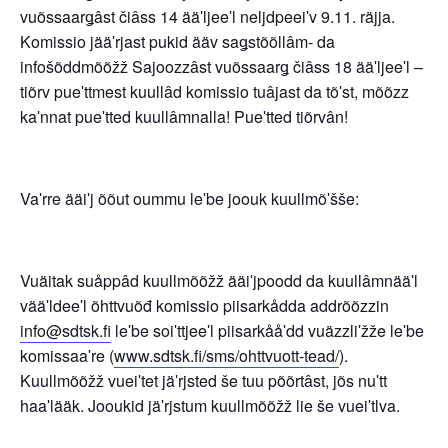
vuõssaarǥâst čiâss 14 ääʹljeeʹl neljdpeeiʹv 9.11. räjja.
Komissio jääʹrjast pukid ääv saǥstõõllâm- da
infošõddmõõžž Sajoozzâst vuõssaarǥ čiâss 18 ääʹljeeʹl –
tiõrv pueʹttmest kuullâd komissio tuâjast da tõʹst, mõõzz
kaʹnnat pueʹtted kuullâmnalla! Pueʹtted tiõrvân!
Vaʹrre ääiʹj õõut oummu leʹbe joouk kuullmõʹšše:
Vuäitak suåppâd kuullmõõžž ääiʹjpoodd da kuullâmnääʹl
vääʹldeeʹl õhttvuõđ komissio piisarkådda addrõõzzin
info@sdtsk.fi
leʹbe soiʹttjeeʹl piisarkååʹdd vuäzzliʹžže leʹbe
komissaaʹre (
www.sdtsk.fi/sms/ohttvuott-tead/
).
Kuullmõõžž vueiʹtet jäʹrjsted še tuu põõrtâst, jõs nuʹtt
haaʹlääk. Jooukid jäʹrjstum kuullmõõžž lie še vueiʹtlva.