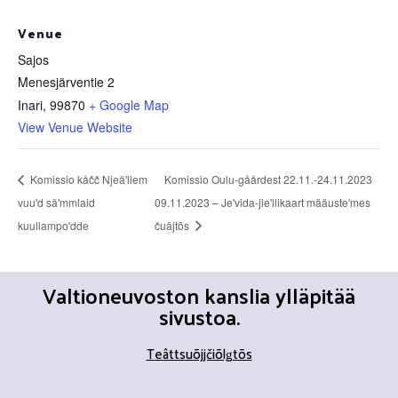
Venue
Sajos
Menesjärventie 2
Inari
,
99870
+ Google Map
View Venue Website
Komissio kåčč Njeäʹllem
Komissio Oulu-gåårdest 22.11.-24.11.2023
vuuʹd säʹmmlaid
09.11.2023 – Jeʹvida-jieʹllikaart määusteʹmes
kuullampoʹdde
čuäjtõs
Valtioneuvoston kanslia ylläpitää
sivustoa.
T
eâttsuõjjčiõlǥtõs