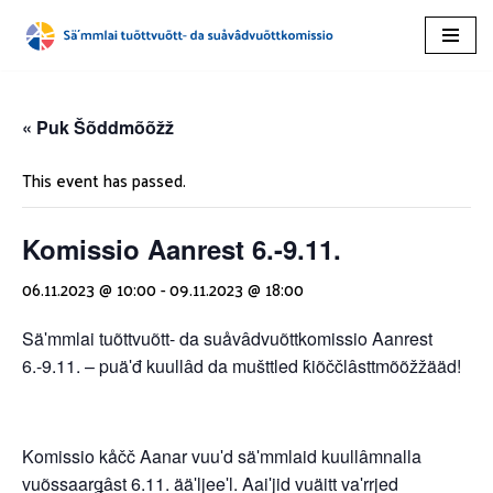
Skip
to
content
« Puk Šõddmõõžž
This event has passed.
Komissio Aanrest 6.-9.11.
06.11.2023 @ 10:00
-
09.11.2023 @ 18:00
Säʹmmlai tuõttvuõtt- da suåvâdvuõttkomissio Aanrest
6.-9.11. – puäʹđ kuullâd da mušttled ǩiõččlâsttmõõžžääd!
Komissio kåčč Aanar vuuʹd säʹmmlaid kuullâmnalla
vuõssaarǥâst 6.11. ääʹljeeʹl. Aaiʹjid vuäitt vaʹrrjed