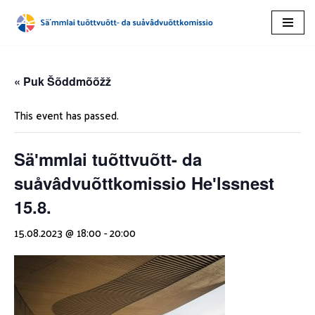
Skip
to
content
« Puk Šõddmõõžž
This event has passed.
Säʹmmlai tuõttvuõtt- da
suåvâdvuõttkomissio Heʹlssnest
15.8.
15.08.2023 @ 18:00
-
20:00