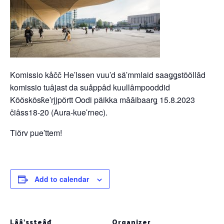
Komissio kåčč Heʹlssen vuuʹd säʹmmlaid saaǥǥstõõllâd
komissio tuâjast da suåppâd kuullâmpooddid
Kõõskõsǩeʹrjjpõrtt Oodi päikka mââibaarǥ 15.8.2023
čiâss18-20 (Aura-kueʹrnec).
Tiõrv pueʹttem!
Add to calendar
Lââʹssteâđ
Organizer