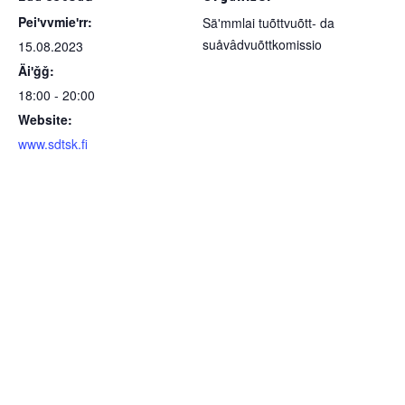
Peiʹvvmieʹrr:
Säʹmmlai tuõttvuõtt- da
suåvâdvuõttkomissio
15.08.2023
Äiʹǧǧ:
18:00 - 20:00
Website:
www.sdtsk.fi