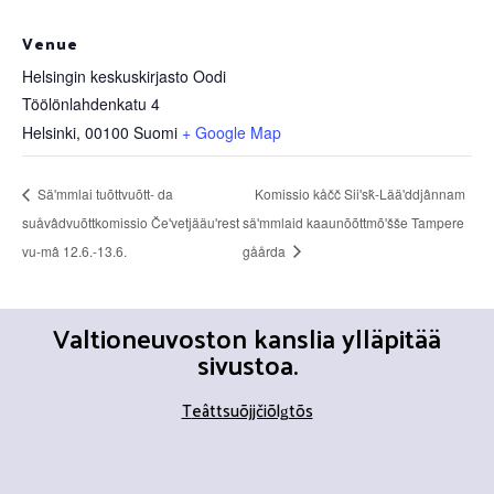
Venue
Helsingin keskuskirjasto Oodi
Töölönlahdenkatu 4
Helsinki
,
00100
Suomi
+ Google Map
Säʹmmlai tuõttvuõtt- da
Komissio kåčč Siiʹsǩ-Lääʹddjânnam
suåvâdvuõttkomissio Čeʹvetjääuʹrest
säʹmmlaid kaaunõõttmõʹšše Tampere
vu-mâ 12.6.-13.6.
gåårda
Valtioneuvoston kanslia ylläpitää
sivustoa.
T
eâttsuõjjčiõlǥtõs