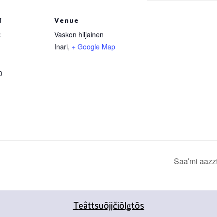
đ
Venue
:
Vaskon hiljainen
Inari
,
+ Google Map
0
Saaʹmi aazz
T
eâttsuõjjčiõlǥtõs