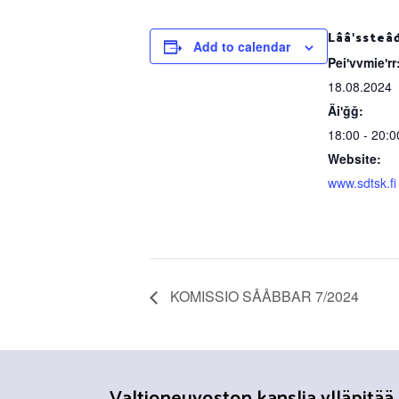
Lââʹssteâ
Add to calendar
Peiʹvvmieʹrr
18.08.2024
Äiʹǧǧ:
18:00 - 20:0
Website:
www.sdtsk.fi
KOMISSIO SÅÅBBAR 7/2024
Valtioneuvoston kanslia ylläpitää