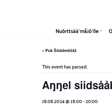
Skip
to
content
Nuõrttsääʹmǩiõʹlle
O
« Puk Šõddmõõžž
This event has passed.
Aŋŋel siidsåå
18.08.2024 @ 18:00
-
20:00