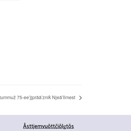
tummuž 75-eeʹjjprääʹzniǩ Njeäʹllmest
Âsttjemvuõttčiõlǥtõs