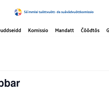
uddseidd
Komissio
Mandatt
Čõõđtõs
G
bbar