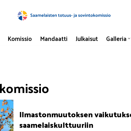
Komissio
Mandaatti
Julkaisut
Galleria
okomissio
Ilmastonmuutoksen vaikutuk
saamelaiskulttuuriin