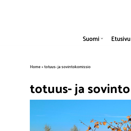
Siirry
suoraan
sisältöön
Suomi
Etusivu
Home
»
totuus- ja sovintokomissio
totuus- ja sovint