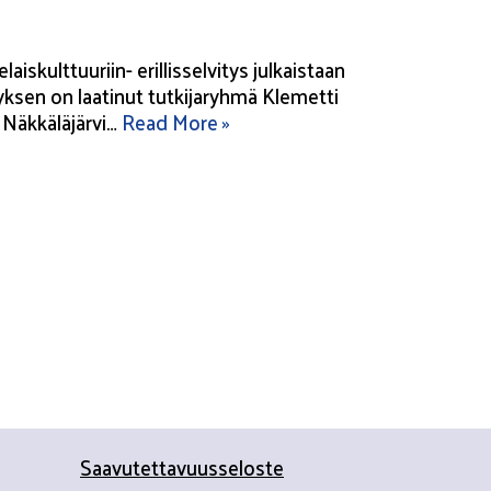
ulttuuriin- erillisselvitys julkaistaan
yksen on laatinut tutkijaryhmä Klemetti
. Näkkäläjärvi…
Read More »
Saavutettavuusseloste